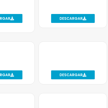
RGAR
DESCARGAR
RGAR
DESCARGAR