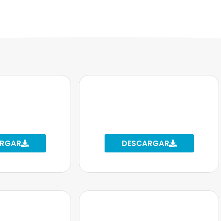
RGAR
DESCARGAR