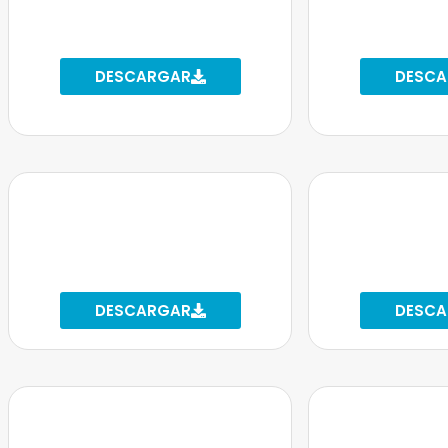
DESCARGAR
DESCA
DESCARGAR
DESCA