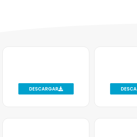
DESCARGAR
DESCA