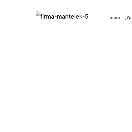
Inicio
¿Qu