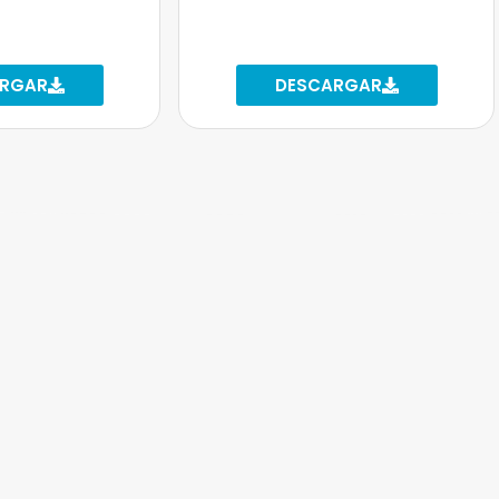
RGAR
DESCARGAR