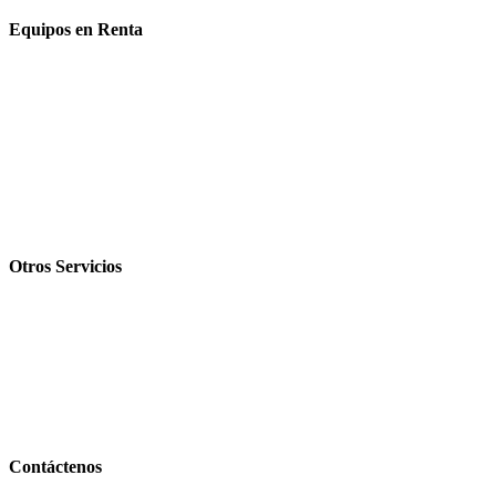
Equipos en Renta
Industrial
Construcción
Espectáculos
Telecomunicación
Comercial
Otros Servicios
Venta
Leasing
Torre de Iluminación
Proyectos Especiales
Contáctenos