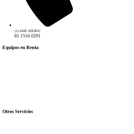
¡LLAME AHORA!
81 1516 0291
Equipos en Renta
Industrial
Construcción
Espectáculos
Telecomunicación
Comercial
Otros Servicios
Venta
Leasing