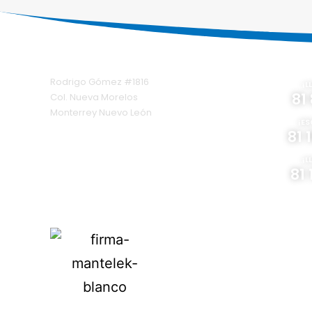
Ubícanos
Cont
Rodrigo Gómez #1816
¡L
81 
Col. Nueva Morelos
Monterrey Nuevo León
¡ES
81 
¡L
81 