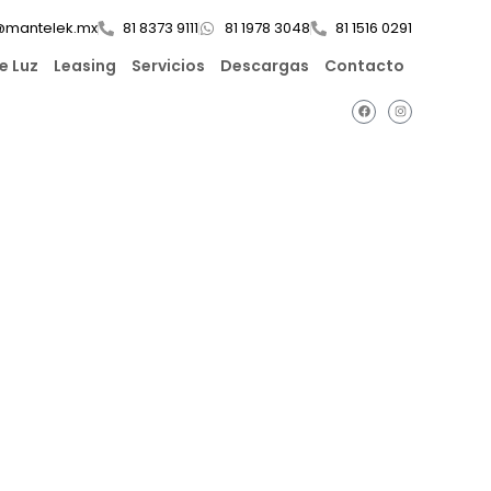
@mantelek.mx
81 8373 9111
81 1978 3048
81 1516 0291
e Luz
Leasing
Servicios
Descargas
Contacto