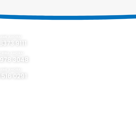
áctenos
Equipos en Renta
Otros 
Industrial
Venta
LAME AHORA!
8373 9111
Construcción
Leasing
Espectáculos
Torre de
CRIBA AHORA!
Telecomunicación
Proyecto
1978 3048
Comercial
LAME AHORA!
1516 0291
Política de Privacidad
| Mantelek