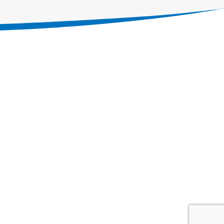
Servicios
Siguenos en
Aviso de Privacidad
 Iluminación
s Especiales
 Power Rentals. © 2024. Todos Los Derechos Reservados