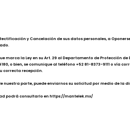
 Rectificación y Cancelación de sus datos personales, a Oponers
gado.
s que marca la Ley en su Art. 29 al Departamento de Protección d
80, o bien, se comunique al teléfono +52 81-8373-9111 o vía co
u correcta recepción.
 nuestra parte, puede enviarnos su solicitud por medio de la di
dad podrá consultarlo en https://mantelek.mx/