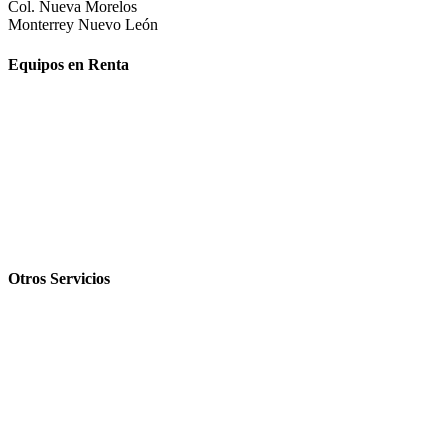
Col. Nueva Morelos
Monterrey Nuevo León
Equipos en Renta
Industrial
Construcción
Espectáculos
Telecomunicación
Comercial
Otros Servicios
Venta
Leasing
Torre de Iluminación
Proyectos Especiales